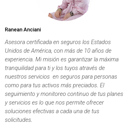
es conocida por su flexibilidad, ya que permite a los
beneficiarios elegir cualquier médico o centro médico que
acepte Medicare. Esto significa que puedes recibir
atención médica sin preocuparte por las redes de
Ranean Anciani
proveedores limitadas.
Asesora certificada en seguros los Estados
Beneficios de Medicare Original
Unidos de América, con más de 10 años de
Acceso a una amplia red de proveedores.
experiencia. Mi misión es garantizar la máxima
Sin necesidad de elegir un médico de atención
tranquilidad para ti y los tuyos através de
primaria.
nuestros servicios en seguros para personas
Opciones para agregar un plan de medicamentos
(Parte D) y un seguro complementario (Medigap).
como para tus activos más preciados. El
Sin embargo, hay que tener en cuenta algunos costos
seguimiento y monitoreo continuo de tus planes
asociados. La Parte A generalmente no tiene prima si has
y servicios es lo que nos permite ofrecer
trabajado el tiempo suficiente, pero puede haber
soluciones efectivas a cada una de tus
deducibles y copagos significativos. La Parte B tiene una
solicitudes.
prima mensual que varía según tus ingresos, además de