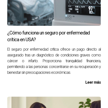
No obstante, es importante considerar que los planes de
Medicare Advantage suelen tener redes más restringidas
de proveedores. Esto significa que podrías necesitar elegir
un médico dentro de esa red para recibir la cobertura
completa.
¿Cómo funciona un seguro por enfermedad
crítica en USA?
Comparación entre Medicare Original y
Medicare Advantage
El seguro por enfermedad crítica ofrece un pago directo al
asegurado tras un diagnóstico de condiciones graves como
Cuando se trata de decidir entre Medicare Original y
cáncer o infarto. Proporciona tranquilidad financiera,
Medicare Advantage, hay varios factores a considerar:
permitiendo a las personas concentrarse en su recuperación y
bienestar sin preocupaciones económicas.
Cobertura
Leer más
Medicare Original ofrece una cobertura más básica pero
flexible. En cambio, Medicare Advantage puede
proporcionar beneficios adicionales que pueden ser
atractivos si necesitas servicios específicos.