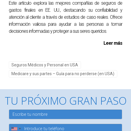
de Medicare Advantage porque le ofrecía beneficios
Este artículo explora las mejores compañías de seguros de
gastos finales en EE. UU., destacando su confiabilidad y
adicionales como atención dental y visión a un costo
atención al cliente a través de estudios de caso reales. Ofrece
mensual más bajo. Para él, el acceso a estos servicios era
información valiosa para ayudar a las personas a tomar
más importante que la flexibilidad en la elección del
decisiones informadas y proteger a sus seres queridos.
médico.
Leer más
Caso 3: Ana, 68 años - Un enfoque mixto
Ana decidió combinar ambas opciones. Se inscribió en
Seguros Médicos y Personal en USA
Medicare Original, pero también adquirió un plan Medigap
Medicare y sus partes – Guía para no perderse (en USA)
para cubrir algunos costos adicionales. Esto le permitió
disfrutar de la flexibilidad mientras mantenía sus gastos
bajo control gracias al seguro complementario.
TU PRÓXIMO GRAN PASO
Conclusión
La elección entre Medicare Original y Medicare Advantage
no es sencilla; depende en gran medida de tus necesidades