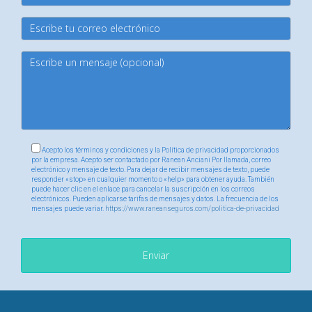
personales y circunstancias individuales. Es fundamental
evaluar cuidadosamente tus opciones antes de tomar una
decisión final. Recuerda considerar factores como la
cobertura necesaria, los costos asociados y tu preferencia
por la flexibilidad médica. Al final del día, lo más importante
es asegurarte de que tu elección te brinde tranquilidad y
acceso adecuado a la atención médica necesaria para
mantenerte saludable y feliz. Si sientes que necesitas
Acepto los términos y condiciones y la Política de privacidad proporcionados
ayuda adicional o asesoramiento personalizado sobre cuál
por la empresa. Acepto ser contactado por Ranean Anciani Por llamada, correo
electrónico y mensaje de texto. Para dejar de recibir mensajes de texto, puede
opción es mejor para ti, no dudes en contactar a
Ranean
responder «stop» en cualquier momento o «help» para obtener ayuda. También
puede hacer clic en el enlace para cancelar la suscripción en los correos
Anciani
para obtener orientación experta sobre tu situación
electrónicos. Pueden aplicarse tarifas de mensajes y datos. La frecuencia de los
mensajes puede variar.
https://www.raneanseguros.com/politica-de-privacidad
específica.
Preguntas Frecuentes
Enviar
¿Qué cubre exactamente Medicare Original?
Medicare Original cubre servicios hospitalarios (Parte A) y