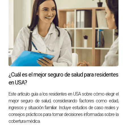
Costos
Los costos pueden variar significativamente entre ambos
planes. Mientras que Medicare Original puede tener costos
más altos en términos de deducibles y coaseguro, los
planes de Medicare Advantage tienden a ofrecer primas
mensuales más bajas, pero pueden tener copagos más
altos por visita.
Flexibilidad del médico
¿Cuál es el mejor seguro de salud para residentes
Con Medicare Original, tienes la libertad de ver cualquier
en USA?
médico que acepte Medicare sin restricciones. Por otro
Este artículo guía a los residentes en USA sobre cómo elegir el
lado, los planes de Medicare Advantage suelen requerir que
mejor seguro de salud, considerando factores como edad,
uses médicos dentro de su red para obtener el máximo
ingresos y situación familiar. Incluye estudios de caso reales y
beneficio.
consejos prácticos para tomar decisiones informadas sobre la
cobertura médica.
Casos de Estudio