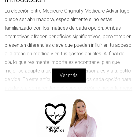
La elección entre Medicare Original y Medicare Advantage
puede ser abrumadora, especialmente si no estás
familiarizado con los matices de cada opción. Ambas
alternativas ofrecen beneficios significativos, pero también
presentan diferencias clave que pueden influir en tu acceso
a la atención médica y en tus gastos anuales. Al final del
día, lo que realmente importa es encontrar el plan que
mejor se adapte a tus necesidades personales y a tu estilo
Ver más
de vida. En este artículo, desglosaremos cada opción para
ayudarte a comprender qué esperar y cómo hacer la mejor
elección.
Medicare Original
Medicare Original consiste en dos partes: Parte A
(hospitalización) y Parte B (servicios médicos). Esta opción