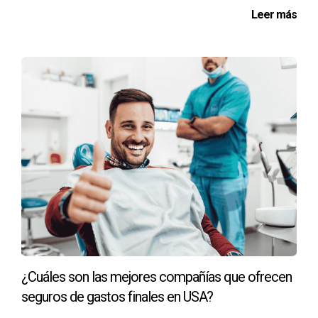
Leer más
Para ilustrar mejor estas diferencias, consideremos tres
casos reales:
Caso 1: Berta, 67 años - Optando por Medicare
Original
Berta es una jubilada activa que viaja frecuentemente por el
país. Ella decidió optar por Medicare Original porque le
gusta tener la flexibilidad de ver médicos en diferentes
estados sin preocuparse por redes limitadas. Aunque sus
costos son un poco más altos, valora la libertad que esto
le brinda.
Caso 2: Alex, 70 años - Eligiendo Medicare
Advantage
¿Cuáles son las mejores compañías que ofrecen
Alex vive en una comunidad donde todos los médicos
seguros de gastos finales en USA?
están dentro del mismo sistema de salud. Optó por un plan