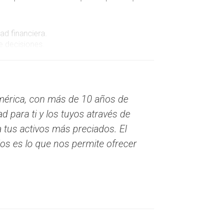
d financiera.
e decisiones.
os.
almente, pueden carecer de la cobertura
mérica, con más de 10 años de
d para ti y los tuyos através de
tuaciones difíciles. Algunas ventajas incluyen:
tus activos más preciados. El
os es lo que nos permite ofrecer
ntos especializados.
iedad.
s.
a largo plazo al evitar gastos médicos