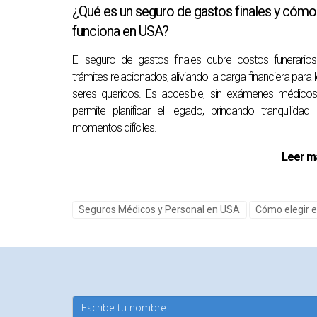
disfrutan de tranquilidad sabiendo que están bi
¿Qué es un seguro de gastos finales y cómo
funciona en USA?
Conclusión
El seguro de gastos finales cubre costos funerario
Elegir entre un seguro económico o uno con más
trámites relacionados, aliviando la carga financiera para 
Mientras que los seguros económicos pueden of
seres queridos. Es accesible, sin exámenes médico
marcar la diferencia en momentos críticos. Es
permite planificar el legado, brindando tranquilidad
financieros a largo plazo. Recuerda siempre c
momentos difíciles.
opciones disponibles o necesitas ayuda para en
Leer m
experta sobre seguros. Puedes hacerlo haciend
Preguntas Frecuentes
Seguros Médicos y Personal en USA
Cómo elegir e
¿Qué cubre generalmente un seguro
Los seguros económicos suelen cubrir servici
especializados o medicamentos costosos.
¿Vale la pena pagar más por un segu