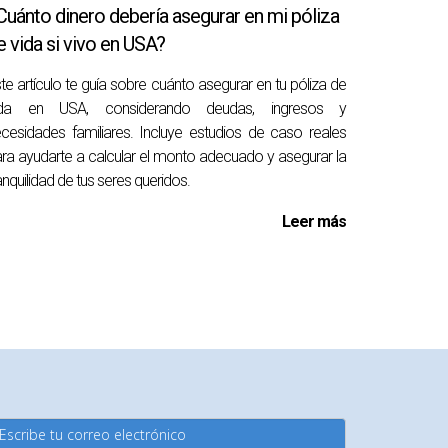
Cuánto dinero debería asegurar en mi póliza
e vida si vivo en USA?
te artículo te guía sobre cuánto asegurar en tu póliza de
e tus circunstancias personales y financieras.
ida en USA, considerando deudas, ingresos y
rindan una protección esencial que puede
cesidades familiares. Incluye estudios de caso reales
cómo cada opción se alinea con tus objetivos
ra ayudarte a calcular el monto adecuado y asegurar la
rsonalizado. Si te sientes abrumado por las
anquilidad de tus seres queridos.
ctar a Ranean Anciani para recibir orientación
Leer más
nores, pero pueden excluir tratamientos