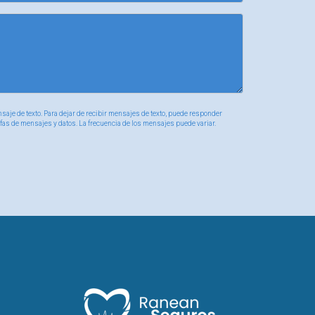
ompleto puede ofrecerte tranquilidad y
r con un agente especializado para obtener
saje de texto. Para dejar de recibir mensajes de texto, puede responder
ifas de mensajes y datos. La frecuencia de los mensajes puede variar.
vo plan antes de hacer el cambio.
a pena investigar estas opciones si buscas