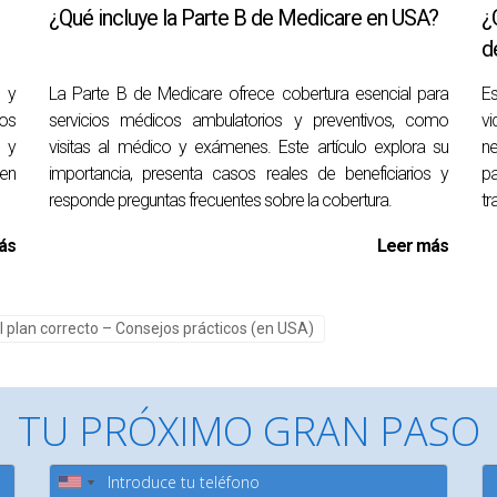
en protegidos ante cualquier eventualidad.
¿Qué incluye la Parte B de Medicare en USA?
¿
d
s y
La Parte B de Medicare ofrece cobertura esencial para
Es
 beneficios no es una decisión sencilla; requiere reflexión sobr
los
servicios médicos ambulatorios y preventivos, como
v
recer una solución temporal atractiva, los planes completos b
s y
visitas al médico y exámenes. Este artículo explora su
ne
 fundamental evaluar tus necesidades específicas y considerar 
 en
importancia, presenta casos reales de beneficiarios y
pa
onsultar con expertos en seguros para obtener asesoramiento pe
responde preguntas frecuentes sobre la cobertura.
tr
contrar el plan adecuado para ti o tu familia, no dudes en conta
ás
Leer más
o clic en este enlace:
E-card
. ¡Estamos aquí para ayudarte!
l plan correcto – Consejos prácticos (en USA)
 económico?
os básicos como consultas médicas generales y emergencias me
TU PRÓXIMO GRAN PASO
ro completo?