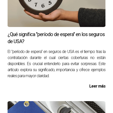
varias aseguradoras debido a su historial médico. Sin
embargo, decidió consultar con un abogado especializado
en seguros. Después de revisar su caso, el abogado le
ayudó a presentar una apelación formal ante la
aseguradora original. Al final, María logró obtener la
¿Qué significa "período de espera" en los seguros
cobertura necesaria y ahora se siente más segura sobre su
de USA?
futuro y el bienestar de su familia.
El "período de espera" en seguros de USA es el tiempo tras la
Caso 2: Encontrando Nuevas Oportunidades
contratación durante el cual ciertas coberturas no están
disponibles. Es crucial entenderlo para evitar sorpresas. Este
Juan, un joven emprendedor, también enfrentó dificultades
artículo explora su significado, importancia y ofrece ejemplos
al intentar asegurar su negocio. Después de ser rechazado
reales para mayor claridad.
por múltiples compañías debido a su falta de historial
Leer más
crediticio sólido, decidió explorar aseguradoras
especializadas en startups. Finalmente, encontró una
compañía dispuesta a ofrecerle un plan adaptado a sus
necesidades específicas, lo que le permitió continuar con