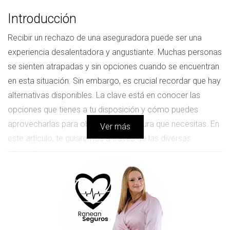
Introducción
Recibir un rechazo de una aseguradora puede ser una
experiencia desalentadora y angustiante. Muchas personas
se sienten atrapadas y sin opciones cuando se encuentran
en esta situación. Sin embargo, es crucial recordar que hay
alternativas disponibles. La clave está en conocer las
opciones que tienes a tu disposición y cómo puedes
aprovecharlas para obtener la cobertura que necesitas. En
Ver más
este artículo, te guiaremos a través de las diversas
alternativas que pueden ayudarte a superar el rechazo de
una aseguradora y garantizar tu bienestar financiero y
personal.
Alternativas a la Aseguradora
Rechazada