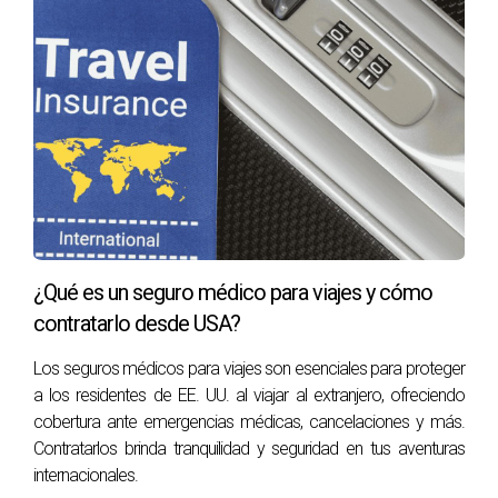
su sueño empresarial sin preocupaciones financieras.
Caso 3: La Importancia del Asesoramiento
Legal
Laura había sido diagnosticada con una enfermedad
crónica y fue rechazada por varias aseguradoras.
Desesperada por encontrar ayuda, buscó asesoría legal y
descubrió que tenía derecho a apelar el rechazo basado
en información incorrecta proporcionada por su médico.
Con el apoyo legal adecuado, Laura pudo corregir los
¿Qué es un seguro médico para viajes y cómo
errores y finalmente obtuvo la póliza necesaria para cubrir
contratarlo desde USA?
sus tratamientos médicos.
Los seguros médicos para viajes son esenciales para proteger
Conclusión
a los residentes de EE. UU. al viajar al extranjero, ofreciendo
cobertura ante emergencias médicas, cancelaciones y más.
Ser rechazado por una aseguradora puede parecer un
Contratarlos brinda tranquilidad y seguridad en tus aventuras
callejón sin salida, pero recuerda que siempre hay
internacionales.