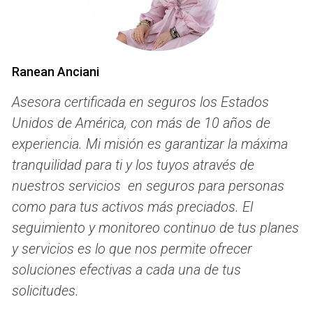
Recursos Legales
Cuando te enfrentas al rechazo de una aseguradora, es
posible que tengas derechos legales que puedes ejercer.
Ranean Anciani
Muchas veces, las aseguradoras no cumplen con las
regulaciones o criterios establecidos, lo que podría
Asesora certificada en seguros los Estados
permitirte impugnar su decisión. Aquí hay algunas acciones
Unidos de América, con más de 10 años de
que podrías considerar:
experiencia. Mi misión es garantizar la máxima
tranquilidad para ti y los tuyos através de
Consultar con un abogado especializado en seguros
nuestros servicios en seguros para personas
para entender tus derechos.
Revisar la política de la aseguradora para identificar
como para tus activos más preciados. El
cualquier posible error en su evaluación.
seguimiento y monitoreo continuo de tus planes
Presentar una queja formal ante el departamento de
y servicios es lo que nos permite ofrecer
seguros de tu estado.
Considerar la mediación o el arbitraje como métodos
soluciones efectivas a cada una de tus
alternativos para resolver disputas.
solicitudes.
Compañías Alternativas