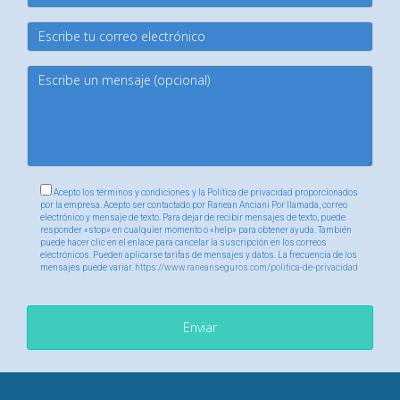
es denegada?
Puedes presentar una queja formal ante las autoridades
estatales o buscar asesoría legal para explorar tus
opciones en caso de disputas.
¿Es recomendable contratar un asesor
financiero?
Definitivamente; un asesor financiero puede guiarte sobre
Acepto los términos y condiciones y la Política de privacidad proporcionados
por la empresa. Acepto ser contactado por Ranean Anciani Por llamada, correo
las mejores opciones disponibles según tu situación
electrónico y mensaje de texto. Para dejar de recibir mensajes de texto, puede
responder «stop» en cualquier momento o «help» para obtener ayuda. También
específica y ayudarte a tomar decisiones informadas
puede hacer clic en el enlace para cancelar la suscripción en los correos
electrónicos. Pueden aplicarse tarifas de mensajes y datos. La frecuencia de los
sobre seguros y finanzas personales.
mensajes puede variar.
https://www.raneanseguros.com/politica-de-privacidad
Enviar