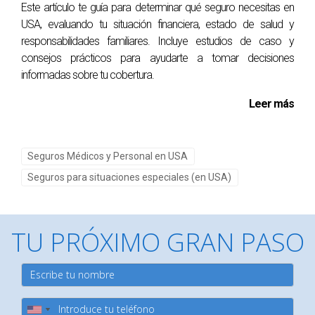
seguro?
Este artículo te guía para determinar qué seguro necesitas en
USA, evaluando tu situación financiera, estado de salud y
Lo primero es revisar la carta de rechazo para entender las
responsabilidades familiares. Incluye estudios de caso y
razones específicas. Luego considera consultar con un
consejos prácticos para ayudarte a tomar decisiones
abogado especializado o investigar otras compañías que
informadas sobre tu cobertura.
ofrezcan productos adecuados.
Leer más
¿Puedo apelar un rechazo?
Sí, muchas veces puedes apelar un rechazo si crees que
Seguros Médicos y Personal en USA
se ha cometido un error en tu evaluación médica o
Seguros para situaciones especiales (en USA)
financiera.
¿Existen seguros sin suscripción médica?
TU PRÓXIMO GRAN PASO
Sí, algunas compañías ofrecen planes sin requisitos
médicos estrictos; estos son ideales para aquellos con
antecedentes médicos complicados.
¿Qué recursos legales tengo si mi reclamación