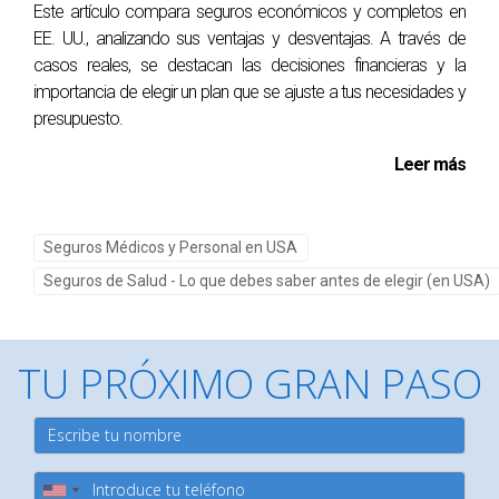
Este artículo compara seguros económicos y completos en
¿Cuál es la principal diferencia entre HMO y
EE. UU., analizando sus ventajas y desventajas. A través de
PPO?
casos reales, se destacan las decisiones financieras y la
importancia de elegir un plan que se ajuste a tus necesidades y
La principal diferencia radica en el acceso a proveedores;
presupuesto.
los HMO requieren un médico primario para coordinar la
atención mientras que los PPO permiten mayor libertad al
Leer más
elegir médicos y especialistas.
¿Los planes HMO son más económicos?
Seguros Médicos y Personal en USA
Generalmente sí; los planes HMO suelen tener primas más
Seguros de Salud - Lo que debes saber antes de elegir (en USA)
bajas y copagos reducidos en comparación con los PPO.
¿Puedo ver a cualquier especialista con un
TU PRÓXIMO GRAN PASO
plan HMO?
No necesariamente; necesitarás una referencia de tu
médico primario para ver a un especialista con un plan
HMO.