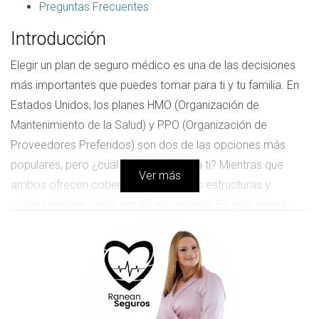
Preguntas Frecuentes
Introducción
Elegir un plan de seguro médico es una de las decisiones
más importantes que puedes tomar para ti y tu familia. En
Estados Unidos, los planes HMO (Organización de
Mantenimiento de la Salud) y PPO (Organización de
Proveedores Preferidos) son dos de las opciones más
populares, pero ¿cuál es la mejor para ti? Mientras que
Ver más
ambos ofrecen cobertura médica, sus estructuras y
costos pueden variar significativamente. En este artículo,
desglosaremos las diferencias clave entre HMO y PPO, te
presentaremos casos reales que reflejan estas diferencias
en la vida diaria y te ayudaremos a entender cuál podría ser
la mejor opción para tus necesidades específicas.
Diferencias entre HMO y PPO