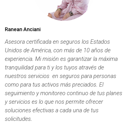
Cuando se trata de seguros médicos, HMO y PPO tienen
características distintas que pueden influir en tu elección.
Aquí hay algunas diferencias esenciales:
Ranean Anciani
Acceso a proveedores
Asesora certificada en seguros los Estados
HMO:
Generalmente requieren que el paciente elija un
Unidos de América, con más de 10 años de
médico de atención primaria (PCP) que coordine
experiencia. Mi misión es garantizar la máxima
toda su atención médica. Para ver a un especialista,
tranquilidad para ti y los tuyos através de
normalmente necesitas una referencia del PCP.
PPO:
Ofrecen más flexibilidad al permitirte ver a
nuestros servicios en seguros para personas
cualquier médico o especialista sin necesidad de una
como para tus activos más preciados. El
referencia. Esto puede ser especialmente útil si ya
seguimiento y monitoreo continuo de tus planes
tienes un proveedor específico en mente.
y servicios es lo que nos permite ofrecer
Costo
soluciones efectivas a cada una de tus
HMO:
Suelen tener primas más bajas y copagos
solicitudes.
reducidos, lo que puede hacerlos más asequibles en
términos generales.