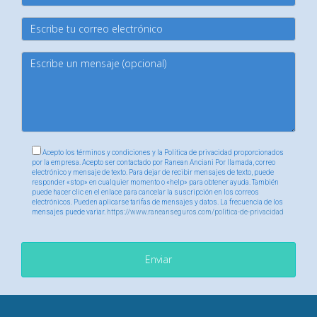
¿Qué pasa si necesito atención fuera del área
cubierta por mi plan?
Los planes HMO generalmente no cubren servicios fuera de
su red, excepto en emergencias; los PPO ofrecen cierta
cobertura fuera de la red pero con costos adicionales.
¿Cómo puedo decidir cuál es mejor para mí?
Acepto los términos y condiciones y la Política de privacidad proporcionados
Evalúa tus necesidades médicas actuales, presupuesto y
por la empresa. Acepto ser contactado por Ranean Anciani Por llamada, correo
electrónico y mensaje de texto. Para dejar de recibir mensajes de texto, puede
preferencias personales sobre acceso a proveedores
responder «stop» en cualquier momento o «help» para obtener ayuda. También
puede hacer clic en el enlace para cancelar la suscripción en los correos
antes de tomar una decisión informada sobre tu seguro
electrónicos. Pueden aplicarse tarifas de mensajes y datos. La frecuencia de los
mensajes puede variar.
https://www.raneanseguros.com/politica-de-privacidad
médico.
Enviar