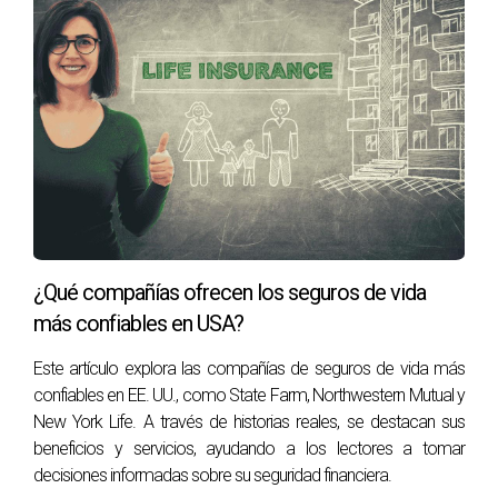
oportuno y mantener su salud bajo control. Juan se sintió
satisfecho con su elección porque priorizó su bienestar
sobre el costo.
Caso 3: Marta y el cuidado preventivo
Marta eligió un plan HMO porque valoraba los servicios
preventivos gratuitos como chequeos anuales y vacunas.
Sin embargo, cuando decidió cambiarse a otro estado
temporalmente por trabajo, se dio cuenta de que no podía
¿Qué compañías ofrecen los seguros de vida
utilizar su seguro allí debido a las restricciones geográficas
más confiables en USA?
del HMO. Este cambio inesperado le enseñó la importancia
de considerar no solo el costo inicial del seguro, sino
Este artículo explora las compañías de seguros de vida más
también cómo podría afectar su acceso a atención
confiables en EE. UU., como State Farm, Northwestern Mutual y
New York Life. A través de historias reales, se destacan sus
médica en diferentes circunstancias.
beneficios y servicios, ayudando a los lectores a tomar
Conclusión
decisiones informadas sobre su seguridad financiera.