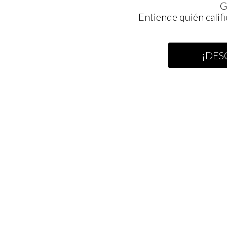
G
Entiende quién calif
¡DES