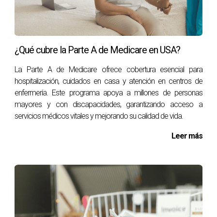
Beneficios Adicionales
Los beneficios adicionales pueden marcar una gran
diferencia en tu experiencia con un seguro. Estos pueden
incluir:
¿Qué cubre la Parte A de Medicare en USA?
Asistencia 24/7:
Algunos seguros ofrecen asistencia
La Parte A de Medicare ofrece cobertura esencial para
al cliente las 24 horas del día, lo cual es invaluable en
hospitalización, cuidados en casa y atención en centros de
situaciones urgentes.
enfermería. Este programa apoya a millones de personas
Descuentos:
Pregunta sobre descuentos por
mayores y con discapacidades, garantizando acceso a
múltiples pólizas o por mantener un buen historial sin
servicios médicos vitales y mejorando su calidad de vida.
reclamos.
Cobertura internacional:
Si viajas con frecuencia,
Leer más
considera si el seguro ofrece cobertura fuera del
país.
Estudios de Caso
Para ilustrar cómo aplicar estas estrategias en situaciones
reales, aquí tienes tres estudios de caso: