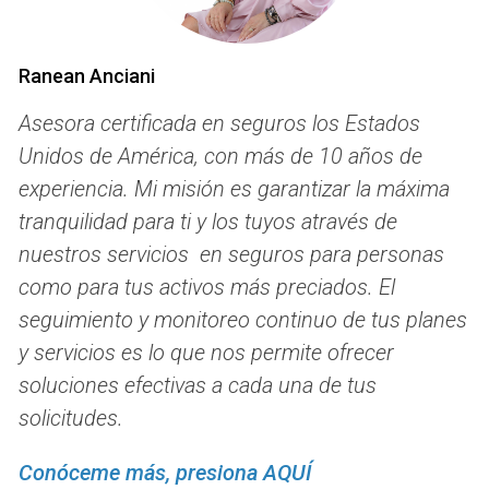
adecuada.
Revisando Coberturas
Ranean Anciani
La cobertura es uno de los aspectos más importantes al
Asesora certificada en seguros los Estados
comparar seguros. Debes asegurarte de que la póliza
cubra todas tus necesidades específicas. Aquí hay algunos
Unidos de América, con más de 10 años de
puntos a considerar:
experiencia. Mi misión es garantizar la máxima
tranquilidad para ti y los tuyos através de
Tipos de cobertura:
Asegúrate de entender qué tipo
nuestros servicios en seguros para personas
de cobertura ofrece cada póliza. Por ejemplo, en el
seguro de salud, verifica si incluye atención
como para tus activos más preciados. El
preventiva y tratamientos especializados.
seguimiento y monitoreo continuo de tus planes
Límites de cobertura:
Cada póliza tiene límites sobre
y servicios es lo que nos permite ofrecer
cuánto pagará por ciertos servicios o daños. Es
crucial saber si estos límites son suficientes para tus
soluciones efectivas a cada una de tus
necesidades.
solicitudes.
Exclusiones:
Lee cuidadosamente las exclusiones
de cada póliza. Algunas pólizas pueden no cubrir
Conóceme más, presiona AQUÍ
condiciones preexistentes o ciertos tipos de daños.