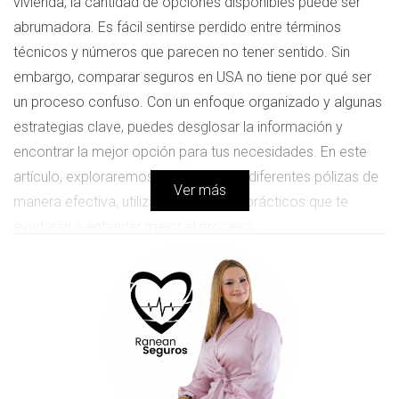
vivienda, la cantidad de opciones disponibles puede ser
abrumadora. Es fácil sentirse perdido entre términos
técnicos y números que parecen no tener sentido. Sin
embargo, comparar seguros en USA no tiene por qué ser
un proceso confuso. Con un enfoque organizado y algunas
estrategias clave, puedes desglosar la información y
encontrar la mejor opción para tus necesidades. En este
artículo, exploraremos cómo evaluar diferentes pólizas de
Ver más
manera efectiva, utilizando ejemplos prácticos que te
ayudarán a entender mejor el proceso.
Estrategias para Comparar Seguros
Comparar seguros implica más que simplemente mirar
precios. Es esencial considerar varios factores que pueden
afectar tu decisión final. A continuación, desglosamos las
estrategias más efectivas para hacer una comparación