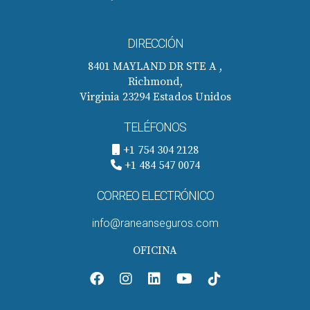
investigar bien antes de tomar decisiones sobre seguros;
esto no solo te ayudará a ahorrar dinero, sino también a
DIRECCIÓN
obtener la protección adecuada para ti y tus seres
queridos.
8401 MAYLAND DR STE A ,
Richmond,
Virginia 23294 Estados Unidos
TELÉFONOS
+1 754 304 2128
+1 484 547 0074
CORREO ELECTRÓNICO
info@raneanseguros.com
OFICINA