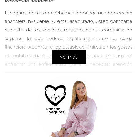
Protección financiera:
El seguro de salud de Obamacare brinda una protección
financiera invaluable. Al estar asegurado, usted comparte
el costo de los servicios médicos con la compañía de
seguros, lo que reduce significativamente su carga
financiera. Además, la ley establece límites en los gastos
de bolsillo anuales, brindándole tranquilidad en caso de
Ver más
enfrentar una enfermedad grave o necesitar atención
médica costosa.
Cobertura amplia:
Una de las características más destacadas del Seguro de
Salud de Obamacare es su amplia cobertura. Los planes
de seguro deben cumplir con ciertos requisitos mínimos,
lo que significa que incluyen una amplia gama de
servicios médicos esenciales. Estos servicios incluyen