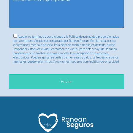
Acepto los términos y condiciones y la Política de privacidad proporcionados
por la empresa. Acepto ser contactado por Ranean Anciani Por llamada, correo
electrónico y mensaje de texto. Para dejar de recibir mensajes de texto, puede
responder «stop» en cualquier momento o «help» para obtener ayuda. También
puede hacer clic en el enlace para cancelar la suscripción en los correos
electrónicos. Pueden aplicarse tarifas de mensajes y datos. La frecuencia de los
mensajes puede variar.
https://www.raneanseguros.com/politica-de-privacidad
Enviar