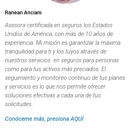
visitas al médico, hospitalización, medicamentos
recetados, atención preventiva, salud mental, maternidad
Ranean Anciani
y más. Al tener un seguro de Obamacare, puede estar
Asesora certificada en seguros los Estados
seguro de que está protegido ante diversos escenarios
Unidos de América, con más de 10 años de
médicos.
experiencia. Mi misión es garantizar la máxima
Prohibición de discriminación por condiciones
tranquilidad para ti y los tuyos através de
preexistentes:
nuestros servicios en seguros para personas
Una de las mayores preocupaciones para las personas sin
como para tus activos más preciados. El
seguro de salud es la discriminación por condiciones
seguimiento y monitoreo continuo de tus planes
preexistentes. Antes de Obamacare, las aseguradoras
y servicios es lo que nos permite ofrecer
podían negar la cobertura o aumentar las primas debido a
soluciones efectivas a cada una de tus
condiciones de salud previas. Sin embargo, bajo la Ley de
solicitudes.
Cuidado de Salud a Bajo Precio, esto está prohibido. Esto
significa que usted no puede ser rechazado o pagar
Conóceme más, presiona AQUÍ
primas más altas debido a condiciones médicas