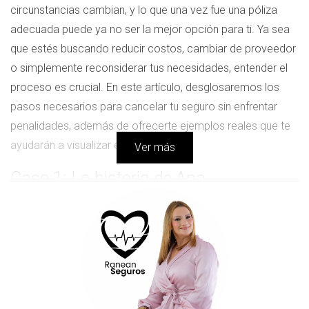
circunstancias cambian, y lo que una vez fue una póliza
adecuada puede ya no ser la mejor opción para ti. Ya sea
que estés buscando reducir costos, cambiar de proveedor
o simplemente reconsiderar tus necesidades, entender el
proceso es crucial. En este artículo, desglosaremos los
pasos necesarios para cancelar tu seguro sin enfrentar
penalidades, además de ofrecerte ejemplos reales que te
ayudarán a visualizar el proceso.
Ver más
Caso 1: La historia de Ana
Ana siempre había sido responsable con sus finanzas y
decidió contratar un seguro de automóvil cuando compró
su primer coche. Sin embargo, después de un año, se dio
cuenta de que estaba pagando más de lo necesario. Tras
investigar diferentes opciones, encontró una compañía que
ofrecía una cobertura similar a un precio mucho más bajo.