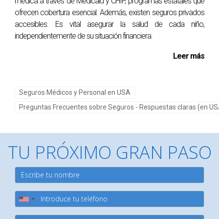
médica a través de Medicaid y CHIP, programas estatales que
¿Es posible recibir un reembolso tras la
ofrecen cobertura esencial. Además, existen seguros privados
cancelación?
accesibles. Es vital asegurar la salud de cada niño,
independientemente de su situación financiera.
En muchos casos, si has pagado primas por adelantado y
cancelas tu póliza antes del final del período cubierto,
Leer más
podrías ser elegible para un reembolso proporcional.
Recuerda siempre investigar y comparar opciones antes
Seguros Médicos y Personal en USA
de tomar decisiones importantes sobre tu seguro. ¡Tú
Preguntas Frecuentes sobre Seguros - Respuestas claras (en US
tienes el poder!
TU PRÓXIMO GRAN PASO