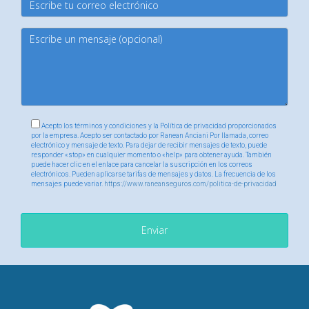
Acepto los términos y condiciones y la Política de privacidad proporcionados
por la empresa. Acepto ser contactado por Ranean Anciani Por llamada, correo
electrónico y mensaje de texto. Para dejar de recibir mensajes de texto, puede
responder «stop» en cualquier momento o «help» para obtener ayuda. También
puede hacer clic en el enlace para cancelar la suscripción en los correos
electrónicos. Pueden aplicarse tarifas de mensajes y datos. La frecuencia de los
mensajes puede variar.
https://www.raneanseguros.com/politica-de-privacidad
Enviar