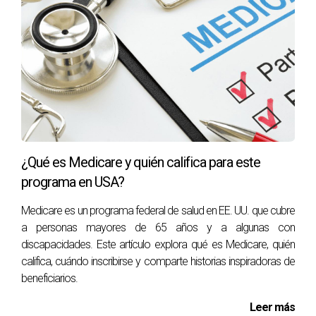
procedimientos adecuados para evitar sorpresas
desagradables. Si sientes que ha llegado el momento de
revisar o cancelar tu seguro, no dudes en actuar. Tomar el
control sobre tus finanzas es un paso valiente hacia un
futuro más brillante y sostenible. Si necesitas ayuda o
asesoramiento personalizado sobre seguros, considera
contactar a Ranean Anciani para obtener orientación
experta y apoyo en cada paso del camino:
visita la E-card
.
¿Qué es Medicare y quién califica para este
programa en USA?
Preguntas Frecuentes
Medicare es un programa federal de salud en EE. UU. que cubre
¿Puedo cancelar mi seguro en cualquier
a personas mayores de 65 años y a algunas con
momento?
discapacidades. Este artículo explora qué es Medicare, quién
Sí, puedes cancelar tu seguro en cualquier momento; sin
califica, cuándo inscribirse y comparte historias inspiradoras de
embargo, es importante revisar los términos específicos
beneficiarios.
de tu póliza para evitar penalizaciones.
Leer más