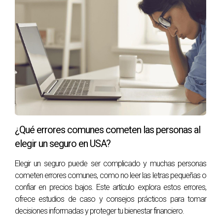
opciones antes de tomar una decisión final sobre tu póliza.
La tranquilidad financiera es invaluable, especialmente
cuando se trata del bienestar de tus seres queridos. Si
estás listo para dar el siguiente paso hacia la seguridad
financiera, considera contactar a Ranean Anciani para
explorar tus opciones disponibles. Puedes hacerlo
E-card
.
¿Tienes preguntas? Aquí algunas respuestas.
¿Es más caro el seguro de vida si tengo una
¿Qué errores comunes cometen las personas al
condición médica?
elegir un seguro en USA?
Sí, generalmente las primas pueden ser más altas
dependiendo del tipo y severidad de la condición médica.
Elegir un seguro puede ser complicado y muchas personas
cometen errores comunes, como no leer las letras pequeñas o
¿Qué tipos de condiciones médicas afectan mi
confiar en precios bajos. Este artículo explora estos errores,
elegibilidad?
ofrece estudios de caso y consejos prácticos para tomar
decisiones informadas y proteger tu bienestar financiero.
Condiciones como diabetes, hipertensión o cáncer pueden