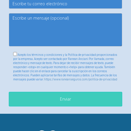
Acepto los términos y condiciones y la Política de privacidad proporcionados
por la empresa. Acepto ser contactado por Ranean Anciani Por llamada, correo
electrónico y mensaje de texto. Para dejar de recibir mensajes de texto, puede
responder «stop» en cualquier momento o «help» para obtener ayuda. También
puede hacer clic en el enlace para cancelar la suscripción en los correos
electrónicos. Pueden aplicarse tarifas de mensajes y datos. La frecuencia de los
mensajes puede variar.
https://www.raneanseguros.com/politica-de-privacidad
Enviar