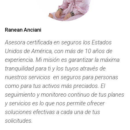
financiera. En cambio, puede ser una oportunidad para
aprender sobre el manejo de la salud y explorar opciones
que quizás no conocías.
Ranean Anciani
Caso Estudio 2: María y su
Asesora certificada en seguros los Estados
Hipertensión
Unidos de América, con más de 10 años de
María, una madre soltera de dos hijos, había estado
experiencia. Mi misión es garantizar la máxima
lidiando con hipertensión durante años. Cuando decidió
tranquilidad para ti y los tuyos através de
buscar un seguro de vida, sintió un nudo en el estómago
nuestros servicios en seguros para personas
ante la posibilidad de ser rechazada debido a su condición.
como para tus activos más preciados. El
Sin embargo, se armó de valor y comenzó a hablar con
seguimiento y monitoreo continuo de tus planes
varios agentes de seguros. Uno de ellos le explicó que
y servicios es lo que nos permite ofrecer
muchas compañías consideran la hipertensión tratada
como un factor menos riesgoso si está bien controlada.
soluciones efectivas a cada una de tus
María se sometió a un examen médico y presentó su
solicitudes.
historial clínico. Gracias a sus esfuerzos por mantener su