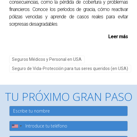
consecuencias, como la pérdida de cobertura y problemas
lo que necesitas hacer es dar el primer paso. ¡Actúa hoy!
financieros. Conoce los períodos de gracia, cómo reactivar
pólizas vencidas y aprende de casos reales para evitar
sorpresas desagradables.
Leer más
Seguros Médicos y Personal en USA
Seguro de Vida-Protección para tus seres queridos (en USA)
TU PRÓXIMO GRAN PASO