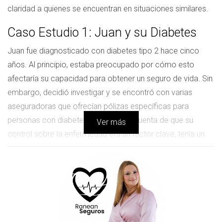
claridad a quienes se encuentran en situaciones similares.
Caso Estudio 1: Juan y su Diabetes
Juan fue diagnosticado con diabetes tipo 2 hace cinco
años. Al principio, estaba preocupado por cómo esto
afectaría su capacidad para obtener un seguro de vida. Sin
embargo, decidió investigar y se encontró con varias
aseguradoras que ofrecían pólizas específicas para
personas con diabetes. Juan se dio cuenta de que su
Ver más
control sobre la enfermedad era un factor clave; tenía un
estilo de vida saludable y seguía las recomendaciones
médicas al pie de la letra. Después de comparar varias
opciones, Juan eligió una póliza que no solo le ofrecía
cobertura adecuada, sino también primas razonables. Su
historia demuestra que tener una condición médica no
significa necesariamente renunciar a la seguridad