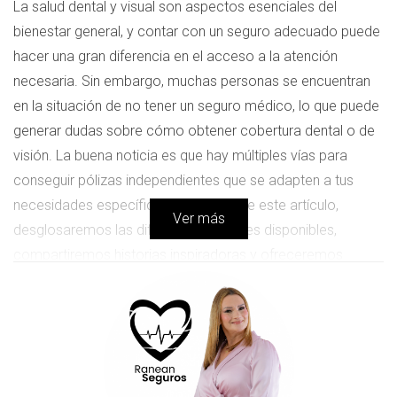
La salud dental y visual son aspectos esenciales del
bienestar general, y contar con un seguro adecuado puede
hacer una gran diferencia en el acceso a la atención
necesaria. Sin embargo, muchas personas se encuentran
en la situación de no tener un seguro médico, lo que puede
generar dudas sobre cómo obtener cobertura dental o de
visión. La buena noticia es que hay múltiples vías para
conseguir pólizas independientes que se adapten a tus
necesidades específicas. A lo largo de este artículo,
Ver más
desglosaremos las diferentes opciones disponibles,
compartiremos historias inspiradoras y ofreceremos
respuestas a tus preguntas más comunes.
Opciones de Seguro Dental y de Visión
Cuando se trata de seguros dentales y de visión, hay varias
opciones que puedes considerar. Cada una tiene sus