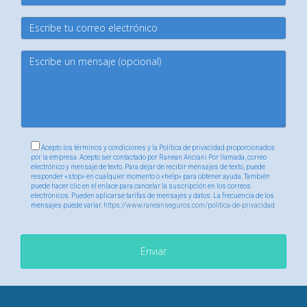
Consulta con expertos o busca asesoría online; hay
muchas personas dispuestas a ayudarte.
¡Tu salud es lo primero!
No subestimes la importancia del cuidado dental y visual;
invertir en tu salud ahora puede ahorrarte problemas
futuros.
Acepto los términos y condiciones y la Política de privacidad proporcionados
Preguntas Frecuentes
por la empresa. Acepto ser contactado por Ranean Anciani Por llamada, correo
electrónico y mensaje de texto. Para dejar de recibir mensajes de texto, puede
responder «stop» en cualquier momento o «help» para obtener ayuda. También
¿Puedo obtener un seguro dental si no tengo
puede hacer clic en el enlace para cancelar la suscripción en los correos
electrónicos. Pueden aplicarse tarifas de mensajes y datos. La frecuencia de los
seguro médico?
mensajes puede variar.
https://www.raneanseguros.com/politica-de-privacidad
Sí, existen pólizas independientes disponibles
específicamente para cubrir servicios dentales sin
Enviar
necesidad de tener un seguro médico general.
¿Qué cubren generalmente los seguros