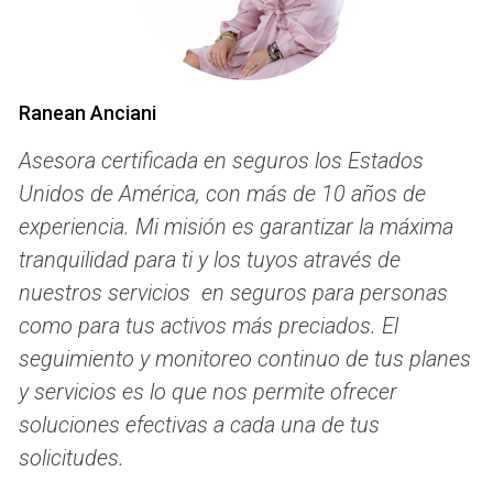
propias ventajas y desventajas, así que es importante
evaluar cuál se adapta mejor a tu situación.
Seguros Independientes
Ranean Anciani
Los seguros independientes son pólizas diseñadas
Asesora certificada en seguros los Estados
específicamente para cubrir servicios dentales o visuales
sin necesidad de un plan médico. Estos seguros pueden
Unidos de América, con más de 10 años de
ser comprados directamente por el consumidor y suelen
experiencia. Mi misión es garantizar la máxima
ofrecer una variedad de beneficios. Algunas características
tranquilidad para ti y los tuyos através de
clave incluyen:
nuestros servicios en seguros para personas
como para tus activos más preciados. El
Cobertura para chequeos regulares, limpiezas y
seguimiento y monitoreo continuo de tus planes
tratamientos.
Beneficios para gafas o lentes de contacto.
y servicios es lo que nos permite ofrecer
Opciones de planes familiares o individuales.
soluciones efectivas a cada una de tus
Una historia inspiradora es la de Laura, quien después de
solicitudes.
perder su trabajo no tenía acceso a su seguro médico