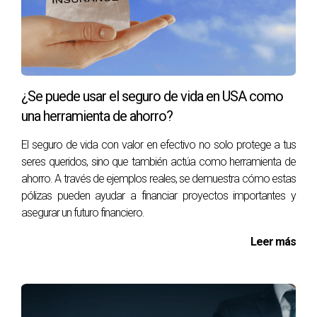
Un caso notable es el de Miguel, quien optó por un plan de
descuento dental después de darse cuenta de que
necesitaba atención frecuente debido a problemas
dentales crónicos. Con su plan, pudo ahorrar
considerablemente en tratamientos y mantener su sonrisa
¿Se puede usar el seguro de vida en USA como
saludable.
una herramienta de ahorro?
Programas Gubernamentales
El seguro de vida con valor en efectivo no solo protege a tus
seres queridos, sino que también actúa como herramienta de
Existen también programas gubernamentales que ofrecen
ahorro. A través de ejemplos reales, se demuestra cómo estas
asistencia en salud dental y visual para aquellos que
pólizas pueden ayudar a financiar proyectos importantes y
cumplen con ciertos criterios. Por ejemplo, Medicaid
asegurar un futuro financiero.
ofrece cobertura dental para adultos en algunos estados,
Leer más
mientras que otros programas estatales pueden
proporcionar servicios específicos. Es importante
investigar qué programas están disponibles en tu área y si
cumples con los requisitos necesarios. La historia de Ana