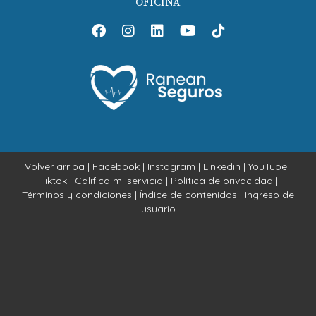
OFICINA
sobre seguros dentales?
Hay muchos recursos online confiables donde puedes
comparar diferentes pólizas y leer opiniones sobre
compañías específicas; asegúrate siempre de consultar
fuentes confiables como el sitio web del Departamento de
Salud.
Volver arriba
|
Facebook
|
Instagram
|
Linkedin
|
YouTube
|
Tiktok
|
Califica mi servicio
|
Política de privacidad
|
Términos y condiciones
|
Índice de contenidos
|
Ingreso de
usuario