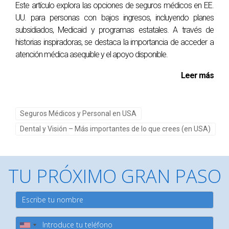
opciones accesibles que te permiten cuidar tu bienestar sin
Este artículo explora las opciones de seguros médicos en EE.
romper tu presupuesto. Ya sea optando por seguros
UU. para personas con bajos ingresos, incluyendo planes
independientes, planes de descuento o aprovechando
subsidiados, Medicaid y programas estatales. A través de
historias inspiradoras, se destaca la importancia de acceder a
programas gubernamentales, hay recursos disponibles
atención médica asequible y el apoyo disponible.
para ti. Recuerda siempre investigar cuidadosamente cada
opción antes de tomar una decisión final; tu salud merece
Leer más
la mejor atención posible. Si estás listo para dar el
siguiente paso hacia una mejor salud dental o visual, ¡no
Seguros Médicos y Personal en USA
dudes en actuar! Si deseas más información personalizada
sobre cómo obtener el mejor seguro dental o visual para ti,
Dental y Visión – Más importantes de lo que crees (en USA)
contacta a Ranean Anciani haciendo clic aquí:
E-card
.
¿Estás listo para cuidar tu sonrisa?
TU PRÓXIMO GRAN PASO
No esperes más; explora tus opciones hoy mismo y
asegúrate una atención adecuada.
¿Tienes dudas sobre qué plan elegir?