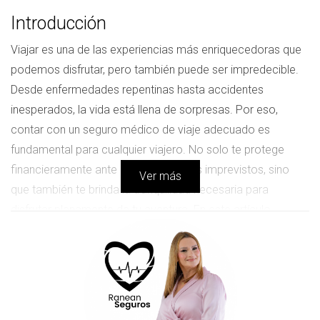
Introducción
Viajar es una de las experiencias más enriquecedoras que
podemos disfrutar, pero también puede ser impredecible.
Desde enfermedades repentinas hasta accidentes
inesperados, la vida está llena de sorpresas. Por eso,
contar con un seguro médico de viaje adecuado es
fundamental para cualquier viajero. No solo te protege
financieramente ante gastos médicos imprevistos, sino
Ver más
que también te brinda la tranquilidad necesaria para
disfrutar plenamente de tu aventura. En este artículo,
analizaremos algunas de las mejores compañías que
ofrecen seguros médicos de viaje en USA, así como casos
reales que demuestran la importancia de tener esta
cobertura.