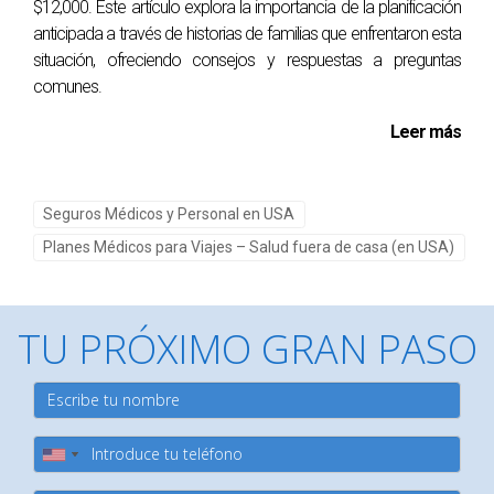
$12,000. Este artículo explora la importancia de la planificación
preexistente al elegir tu póliza.
anticipada a través de historias de familias que enfrentaron esta
situación, ofreciendo consejos y respuestas a preguntas
¿Puedo comprar un seguro médico después
comunes.
de haber comenzado mi viaje?
Leer más
En general, puedes adquirir un seguro médico durante tu
viaje; sin embargo, algunas coberturas pueden no aplicarse
si ya has experimentado problemas médicos.
Seguros Médicos y Personal en USA
Planes Médicos para Viajes – Salud fuera de casa (en USA)
¿Los seguros médicos cubren enfermedades
preexistentes?
Algunas pólizas ofrecen cobertura limitada para
TU PRÓXIMO GRAN PASO
condiciones preexistentes; asegúrate de leer los términos
específicos antes de contratar. Recuerda siempre
investigar bien antes de tomar decisiones sobre seguros
médicos para viajes y consulta con expertos si tienes
dudas específicas sobre tus necesidades individuales.