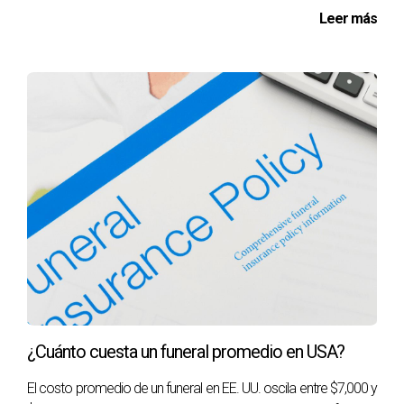
Leer más
¿Qué cubre un seguro médico de viaje?
La mayoría de los seguros médicos de viaje cubren gastos
médicos por emergencias, hospitalización, atención
ambulatoria y a veces incluso evacuación médica o
repatriación.
¿Es necesario tener un seguro médico para
viajar al extranjero?
Aunque no siempre es obligatorio, tener un seguro médico
es altamente recomendable, ya que puede protegerte
contra gastos inesperados que podrían arruinar tu viaje.
¿Cómo elegir el mejor seguro médico para mi
viaje?
¿Cuánto cuesta un funeral promedio en USA?
Considera factores como el destino, la duración del viaje,
El costo promedio de un funeral en EE. UU. oscila entre $7,000 y
tus actividades planificadas y cualquier condición médica