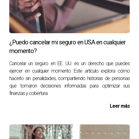
Caso de Estudio 3: Travel Guard
Travel Guard es conocida por su excelente servicio al
cliente y sus amplias opciones de cobertura. Un caso
interesante es el de Marta, quien planeaba un viaje familiar
¿Puedo cancelar mi seguro en USA en cualquier
a Disneylandia. Antes del viaje, contrató un seguro con
momento?
Travel Guard por recomendación de amigos. Cuando su
hijo contrajo una enfermedad repentina justo antes del
Cancelar un seguro en EE. UU. es un derecho que puedes
viaje, Travel Guard le permitió cancelar sin penalización y
ejercer en cualquier momento. Este artículo explora cómo
hacerlo sin penalidades, compartiendo historias de personas
reembolsar todos los gastos no reembolsables. Esta
que tomaron decisiones informadas para optimizar sus
experiencia positiva subraya la importancia del seguro
finanzas y cobertura.
médico no solo para emergencias médicas durante el
viaje, sino también para situaciones imprevistas antes del
Leer más
mismo.
Conclusión