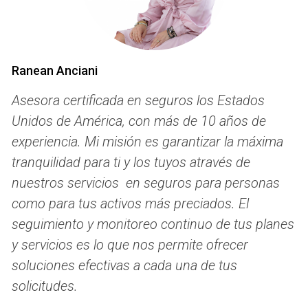
Aseguradoras Reconocidas
Cuando se trata de elegir un seguro médico de viaje, hay
varias opciones destacadas en el mercado. A
continuación, exploraremos tres compañías reconocidas
Ranean Anciani
que ofrecen planes accesibles y confiables.
Asesora certificada en seguros los Estados
Caso de Estudio 1: Allianz Global Assistance
Unidos de América, con más de 10 años de
experiencia. Mi misión es garantizar la máxima
Allianz Global Assistance es una de las aseguradoras más
tranquilidad para ti y los tuyos através de
populares en el ámbito del seguro médico de viaje. Con
una variedad de planes que se adaptan a diferentes
nuestros servicios en seguros para personas
necesidades y presupuestos, Allianz ha demostrado ser
como para tus activos más preciados. El
una opción sólida para los viajeros. Un ejemplo notable es
seguimiento y monitoreo continuo de tus planes
el caso de Laura, quien viajó a Europa y sufrió una fractura
y servicios es lo que nos permite ofrecer
en su tobillo. Gracias a su póliza con Allianz, Laura pudo
soluciones efectivas a cada una de tus
recibir atención médica inmediata sin preocuparse por los
solicitudes.
altos costos. La compañía se encargó directamente del