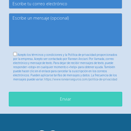
¡Feliz planificación!
Acepto los términos y condiciones y la Política de privacidad proporcionados
por la empresa. Acepto ser contactado por Ranean Anciani Por llamada, correo
electrónico y mensaje de texto. Para dejar de recibir mensajes de texto, puede
responder «stop» en cualquier momento o «help» para obtener ayuda. También
puede hacer clic en el enlace para cancelar la suscripción en los correos
electrónicos. Pueden aplicarse tarifas de mensajes y datos. La frecuencia de los
mensajes puede variar.
https://www.raneanseguros.com/politica-de-privacidad
Enviar