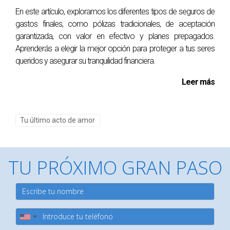
seres queridos sobre este tema importante; podría ser uno
En este artículo, exploramos los diferentes tipos de seguros de
de los mejores regalos que les hagas.
gastos finales, como pólizas tradicionales, de aceptación
garantizada, con valor en efectivo y planes prepagados.
Preguntas Frecuentes
Aprenderás a elegir la mejor opción para proteger a tus seres
queridos y asegurar su tranquilidad financiera.
¿Qué es un seguro de gastos finales?
Un seguro de gastos finales es una póliza diseñada para
Leer más
cubrir los costos asociados con el fallecimiento, como
funerales y cremaciones.
Tu último acto de amor
¿Cuánto cuesta un seguro de gastos finales?
El costo varía según factores como la edad y salud del
TU PRÓXIMO GRAN PASO
asegurado, pero generalmente es accesible comparado
con otros tipos de seguros.
¿Puedo usar el dinero del seguro para pagar
otras cosas?