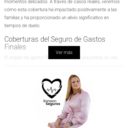
momentos delicados. A través de casos reales, veremos
cómo esta cobertura ha impactado positivamente a las
familias y ha proporcionado un alivio significativo en
tiempos de duelo.
Coberturas del Seguro de Gastos
Finales
Ver más
El seguro de gastos finales no es solo una póliza; es una
forma de cuidar a nuestros seres queridos incluso después
de haber partido. A continuación, desglosamos las
coberturas más comunes que suelen incluirse en estas
pólizas.
Gastos Funerarios
Los costos funerarios pueden ser abrumadores. Según la
Asociación Nacional de Funerarias, el costo promedio de