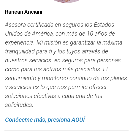
un funeral puede superar los $7,000. Esto incluye servicios
como el ataúd, el embalsamamiento y otros gastos
Ranean Anciani
relacionados. Un seguro de gastos finales puede cubrir
Asesora certificada en seguros los Estados
estos costos, asegurando que la familia no tenga que
Unidos de América, con más de 10 años de
preocuparse por estos gastos en un momento tan difícil.
experiencia. Mi misión es garantizar la máxima
Cremación
tranquilidad para ti y los tuyos através de
La cremación es una opción cada vez más popular y, a
nuestros servicios en seguros para personas
menudo, más económica que un funeral tradicional. Sin
como para tus activos más preciados. El
embargo, también puede conllevar costos significativos.
seguimiento y monitoreo continuo de tus planes
Un seguro de gastos finales puede ayudar a cubrir estos
y servicios es lo que nos permite ofrecer
costos, permitiendo que la familia opte por la cremación
soluciones efectivas a cada una de tus
sin preocuparse por el impacto financiero.
solicitudes.
Servicios Religiosos
Conóceme más, presiona AQUÍ
Para muchas familias, los servicios religiosos son una parte
esencial del proceso de despedida. Estos servicios pueden