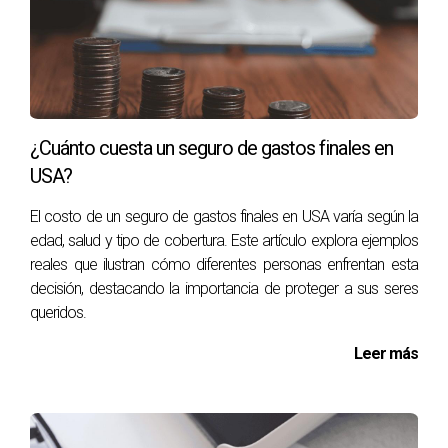
deudas personales que podrían convertirse en una carga
para la familia. Un seguro de gastos finales puede ayudar a
cubrir estas obligaciones financieras, permitiendo que los
seres queridos se concentren en el duelo en lugar de
preocuparse por las finanzas.
¿Cuánto cuesta un seguro de gastos finales en
Casos de Estudio
USA?
Para ilustrar cómo un seguro de gastos finales puede
El costo de un seguro de gastos finales en USA varía según la
marcar la diferencia, aquí hay tres casos reales que
edad, salud y tipo de cobertura. Este artículo explora ejemplos
reales que ilustran cómo diferentes personas enfrentan esta
destacan su importancia.
decisión, destacando la importancia de proteger a sus seres
Estudio de Caso 1: La Familia González
queridos.
La familia González enfrentó la pérdida repentina del
Leer más
patriarca. Sin un seguro adecuado, se encontraron
luchando con los altos costos funerarios. Sin embargo,
gracias a una póliza de gastos finales adquirida años antes,