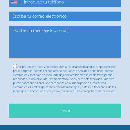
Ranean Anciani
E-card
para obtener asesoría
personalizada sobre tus opciones. Recuerda siempre
investigar bien tus opciones y considerar tus circunstancias
personales al elegir tu cobertura médica. ¡Tu salud merece
atención!
Acepto los términos y condiciones y la Política de privacidad proporcionados
por la empresa. Acepto ser contactado por Ranean Anciani Por llamada, correo
electrónico y mensaje de texto. Para dejar de recibir mensajes de texto, puede
responder «stop» en cualquier momento o «help» para obtener ayuda. También
puede hacer clic en el enlace para cancelar la suscripción en los correos
electrónicos. Pueden aplicarse tarifas de mensajes y datos. La frecuencia de los
mensajes puede variar.
https://www.raneanseguros.com/politica-de-privacidad
Enviar