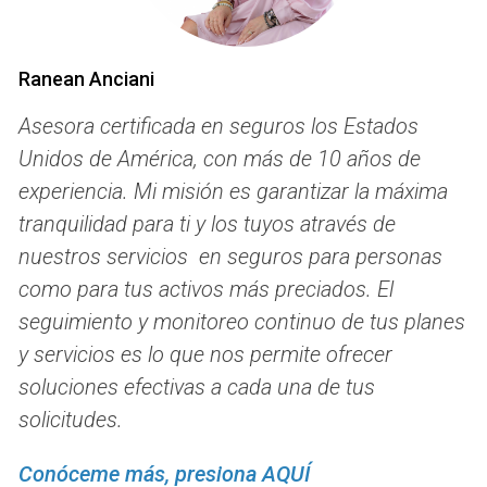
La Parte B cubre servicios médicos como consultas con
médicos, atención ambulatoria y algunos servicios
Ranean Anciani
preventivos. A diferencia de la Parte A, la Parte B requiere
el pago de una prima mensual. Este costo puede variar
Asesora certificada en seguros los Estados
según tus ingresos. La Parte B es opcional, pero si decides
Unidos de América, con más de 10 años de
no inscribirte cuando seas elegible, podrías enfrentar
experiencia. Mi misión es garantizar la máxima
penalizaciones más adelante.
tranquilidad para ti y los tuyos através de
Parte C: Medicare Advantage
nuestros servicios en seguros para personas
como para tus activos más preciados. El
La Parte C, o Medicare Advantage, combina las coberturas
seguimiento y monitoreo continuo de tus planes
de la Parte A y B y a menudo incluye beneficios adicionales
como cobertura dental y oftalmológica. Las pólizas son
y servicios es lo que nos permite ofrecer
ofrecidas por compañías privadas aprobadas por
soluciones efectivas a cada una de tus
Medicare. Si bien estas opciones pueden ser atractivas
solicitudes.
debido a sus beneficios adicionales, es crucial revisar los
Conóceme más, presiona AQUÍ
detalles específicos de cada plan para asegurarte de que