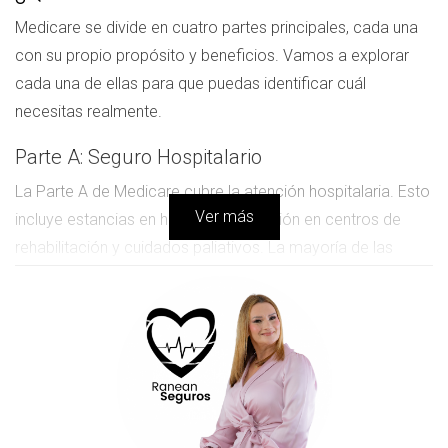
Medicare se divide en cuatro partes principales, cada una
con su propio propósito y beneficios. Vamos a explorar
cada una de ellas para que puedas identificar cuál
necesitas realmente.
Parte A: Seguro Hospitalario
La Parte A de Medicare cubre la atención hospitalaria. Esto
Ver más
incluye estancias en hospitales, atención en centros de
rehabilitación y cuidados paliativos. La mayoría de las
personas no tienen que pagar una prima mensual por la
Parte A si han trabajado y pagado impuestos durante al
menos 10 años. Es importante tener en cuenta que aunque
no pagues una prima, sí puedes enfrentar deducibles y
copagos.
Parte B: Seguro Médico