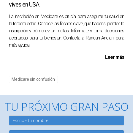
vives en USA
generalmente es automática si has trabajado lo suficiente,
mientras que las Partes B, C y D son opcionales.
La inscripción en Medicare es crucial para asegurar tu salud en
la tercera edad. Conoce las fechas clave, qué hacer si pierdes la
¿Puedo cambiar mi plan Medicare durante el
inscripción y cómo evitar multas. Infórmate y toma decisiones
año?
acertadas para tu bienestar. Contacta a Ranean Anciani para
más ayuda.
Sí, hay períodos específicos durante los cuales puedes
hacer cambios en tu cobertura de Medicare sin
Leer más
penalizaciones.
¿Qué sucede si no me inscribo en la Parte D?
Medicare sin confusión
Si decides no inscribirte cuando seas elegible, podrías
enfrentar penalizaciones al inscribirte más tarde.
TU PRÓXIMO GRAN PASO
¿Cómo puedo saber qué plan es mejor para
mí?
Revisar tus necesidades médicas actuales y futuras es
clave; además puedes consultar con expertos como