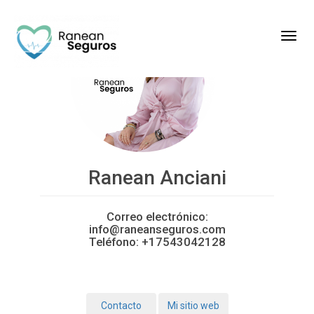
Toggl
Ranean Anciani
Correo electrónico:
info@raneanseguros.com
Teléfono:
+17543042128
Contacto
Mi sitio web